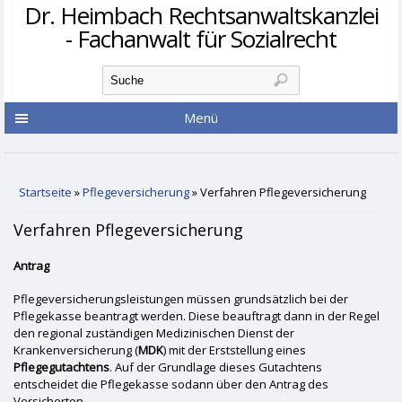
Dr. Heimbach Rechtsanwaltskanzlei
- Fachanwalt für Sozialrecht
Suchformular
Suche
Menü
Sie sind hier
Startseite
»
Pflegeversicherung
» Verfahren Pflegeversicherung
Verfahren Pflegeversicherung
Antrag
Pflegeversicherungsleistungen müssen grundsätzlich bei der
Pflegekasse beantragt werden. Diese beauftragt dann in der Regel
den regional zuständigen Medizinischen Dienst der
Krankenversicherung (
MDK
) mit der Erststellung eines
Pflegegutachtens
. Auf der Grundlage dieses Gutachtens
entscheidet die Pflegekasse sodann über den Antrag des
Versicherten.