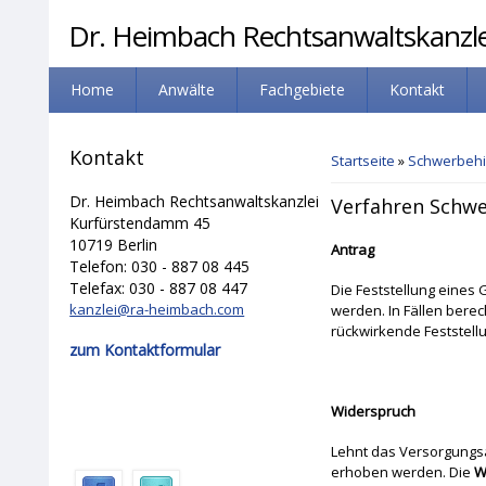
Dr. Heimbach Rechtsanwaltskanzlei
Home
Anwälte
Fachgebiete
Kontakt
Sie sind hier
Kontakt
Startseite
»
Schwerbeh
Dr. Heimbach Rechtsanwaltskanzlei
Verfahren Schw
Kurfürstendamm 45
10719 Berlin
Antrag
Telefon: 030 - 887 08 445
Telefax: 030 - 887 08 447
Die Feststellung eine
kanzlei@ra-heimbach.com
werden. In Fällen bere
rückwirkende Feststell
zum Kontaktformular
Widerspruch
Lehnt das Versorgungsa
erhoben werden. Die
W