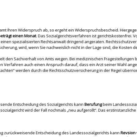
mt Ihren Widerspruch ab, so ergeht ein Widerspruchsbescheid. Hiergege
 beträgt einen Monat
. Das Sozialgerichtsverfahren ist gerichtskostenfrei.
ch einen spezialisierten Rechtsanwalt dringend angeraten. Rechtsschutz
cherung, wird, wenn Sie nachweislich nicht in der Lage sind, die Kosten d
ttelt den Sachverhalt von Amts wegen. Bei medizinischen Fragestellungen
hen Verfahren auch einen Anspruch darauf, dass ein Arzt seiner Wahl angeh
tachten“ werden durch die Rechtsschutzversicherung in der Regel übern
sende Entscheidung des Sozialgerichts kann
Berufung
beim Landessozial
ozialgericht wird der Fall nochmals „neu aufgerollt“. Das erstinstanzliche s
ng zurückweisende Entscheidung des Landessozialgerichts kann
Revsion