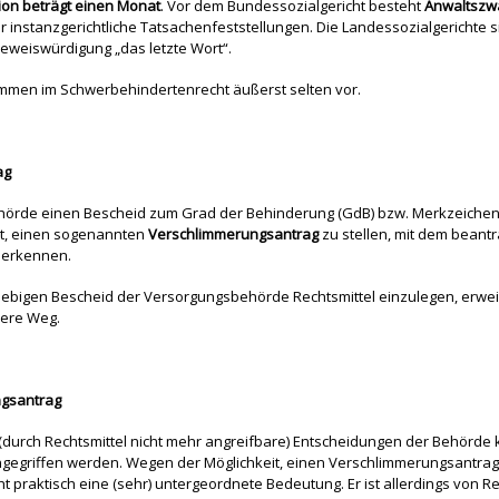
sion beträgt einen Monat
. Vor dem Bundessozialgericht besteht
Anwaltszw
r instanzgerichtliche Tatsachenfeststellungen. Die Landessozialgerichte s
eweiswürdigung „das letzte Wort“.
mmen im Schwerbehindertenrecht äußerst selten vor.
ag
hörde einen Bescheid zum Grad der Behinderung (GdB) bzw. Merkzeichen 
eit, einen sogenannten
Verschlimmerungsantrag
zu stellen, mit dem beantr
uerkennen.
liebigen Bescheid der Versorgungsbehörde Rechtsmittel einzulegen, erwei
ere Weg.
gsantrag
(durch Rechtsmittel nicht mehr angreifbare) Entscheidungen der Behörde 
gegriffen werden. Wegen der Möglichkeit, einen Verschlimmerungsantrag 
 praktisch eine (sehr) untergeordnete Bedeutung. Er ist allerdings von R