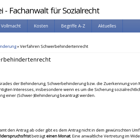
 - Fachanwalt für Sozialrecht
Vollmacht
Kosten
Begriffe A-Z
Aktuelles
inderung
» Verfahren Schwerbehindertenrecht
erbehindertenrecht
s Grades der Behinderung, Schwerbehinderung bzw. die Zuerkennung von
chtigten Interesses, insbesondere wenn es um die Sicherung sozialrechtli
ung einer (Schwer-)Behinderung beantragt werden.
mt den Antrag ab oder gibt es dem Antrag nicht in dem gewünschten Umf
iderspruchsfrist
beträgt
einen Monat
. Eine anwaltliche Vertretung im Wid