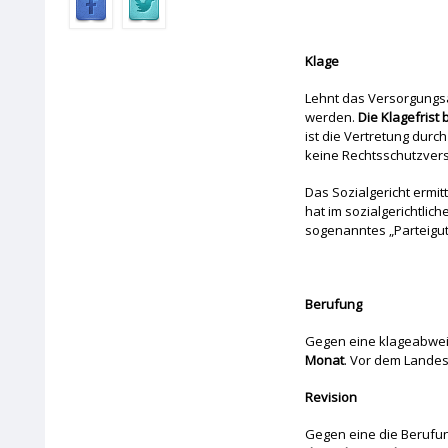
Klage
Lehnt das Versorgungsa
werden.
Die Klagefrist
ist die Vertretung dur
keine Rechtsschutzversi
Das Sozialgericht ermi
hat im sozialgerichtlic
sogenanntes „Parteigu
Berufung
Gegen eine klageabwei
Monat
. Vor dem Landess
Revision
Gegen eine die Berufu