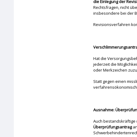
die Einlegung der Revi
Rechtsfragen, nicht übe
insbesondere bei der B
Revisionsverfahren ko
Verschlimmerungsantr
Hat die Versorgungsbe
jederzeit die Möglichk
oder Merkzeichen zuz
Statt gegen einen miss
verfahrensökonomisch
Ausnahme: Überprüfun
Auch bestandskräftige 
Überprüfungsantrag
an
Schwerbehindertenrecht