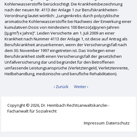
Kohlenwasserstoffe berücksichtigt. Die Krankheitsbezeichnung
nach der neuen Nr. 4113 der Anlage 1 zur Berufskrankheiten-
Verordnung lautet wörtlich: „Lungenkrebs durch polyzyklische
aromatische Kohlenwasserstoffe bei Nachweis der Einwirkung einer
kumulativen Dosis von mindestens 100 Benzo[a]pyren-Jahren
[(µg/m³) x Jahre]“. Leiden Versicherte am 1. Juli 2009 an einer
Krankheit nach Nummer 4113 der Anlage 1, ist diese auf Antrag als
Berufskrankheit anzuerkennen, wenn der Versicherungsfall nach
dem 30. November 1997 eingetreten ist. Das Vorliegen einer
Berufskrankheit stellt einen Versicherungsfall der gesetzlichen
Unfallversicherung dar und begründet für den Betroffenen
umfassende Leistungsansprüche (Verletztengeld, Verletztenrente,
Heilbehandlung, medizinische und berufliche Rehabilitation).
‹ Zurück
Weiter ›
Copyright © 2026, Dr. Heimbach Rechtsanwaltskanzlei -
Fachanwalt für Sozialrecht
Impressum
Datenschutz