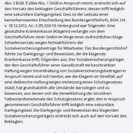
Abs. 2 BGB, § 266a Abs. 1 StGB in Anspruch nimmt, erstreckt sich auf
den Vorsatz des beklagten Geschäftsführers; diesen trifft lediglich
eine sekundäre Darlegungslast. Dies ist der Leitsatz einer
bemerkenswerten Entscheidung des Bundesgerichtshofs, BGH, Urt.
v. 18.12.2012, Az.: II ZR 220/10. Hintergrund war folgender: Eine
gesetzliche Krankenkasse (Klägerin) verlangte von dem
Geschäftsführer einer GmbH im Wege einer zivilrechtlcihen Klage
Schadensersatz wegen Nichtabführens der
Sozialversicherungsbeiträge für Mitarbeiter. Der Bundesgerichtshof
führte zur Darlegungs- und Beweislast, die die klagende
Krankenkasse trifft, folgendes aus: Der Sozialversicherungsträger,
der den Geschäftsführer einer Gesellschaft mit beschränkter
Haftung wegen Vorenthaltung von Sozialversicherungsbeiträgen in
Anspruch nimmt und sich hierbei, wie die Klägerin im Streitfall, auf
eine deliktische Haftung wegen Verletzung eines Schutzgesetzes
stützt, hat grundsätzlich alle Umstände darzulegen und zu
beweisen, aus denen sich die Verwirklichung der einzelnen
Tatbestandsmerkmale des Schutzgesetzes ergibt; den in Anspruch
genommenen Geschäftsführer trifft lediglich eine sekundäre
Darlegungslast. Die Darlegungs- und Beweislast des klagenden
Sozialversicherungsträgers erstreckt sich auch auf den Vorsatz des
Beklagten.